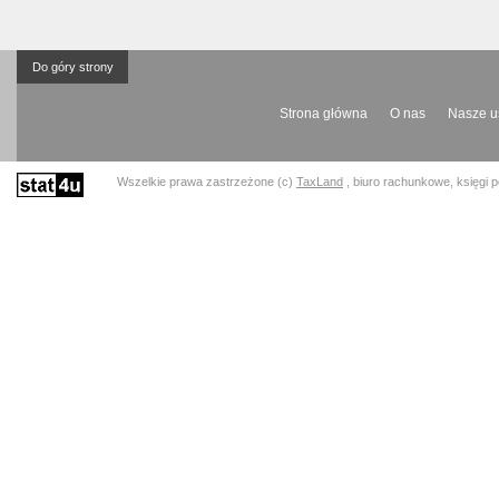
Do góry strony
Strona główna
O nas
Nasze u
Wszelkie prawa zastrzeżone (c)
TaxLand
, biuro rachunkowe, księgi